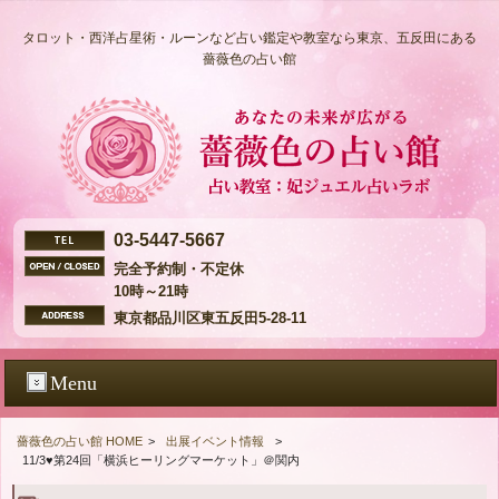
タロット・西洋占星術・ルーンなど占い鑑定や教室なら東京、五反田にある
薔薇色の占い館
03-5447-5667
完全予約制・不定休
10時～21時
東京都品川区東五反田5-28-11
Menu
薔薇色の占い館 HOME
>
出展イベント情報
>
11/3♥第24回「横浜ヒーリングマーケット」＠関内