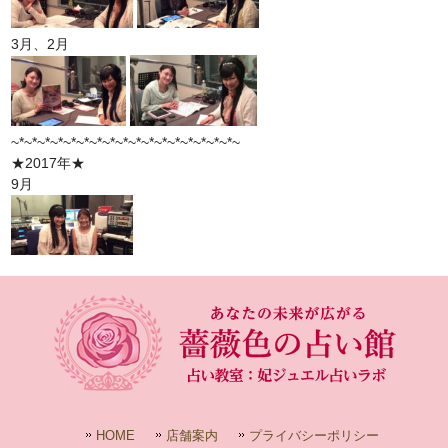
3月、2月
~*~*~*~*~*~*~*~*~*~*~*~*~*~*~*~*~*~
★2017年★
9月
HOME
店舗案内
プライバシーポリシー