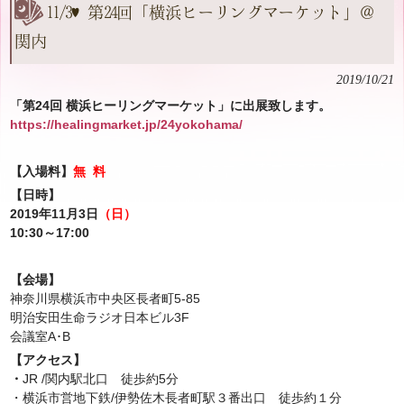
11/3♥第24回「横浜ヒーリングマーケット」＠
関内
2019/10/21
「第24回 横浜ヒーリングマーケット」に出展致します。
https://healingmarket.jp/24yokohama/
【入場料】
無 料
【日時】
2019
年11月3日
（日）
10:30
～
17:00
【会場】
神奈川県横浜市中央区長者町5‐85
明治安田生命ラジオ日本ビル3F
会議室A･B
【アクセス】
・
JR /関内駅北口 徒歩約5分
・横浜市営地下鉄/伊勢佐木長者町駅３番出口 徒歩約１分