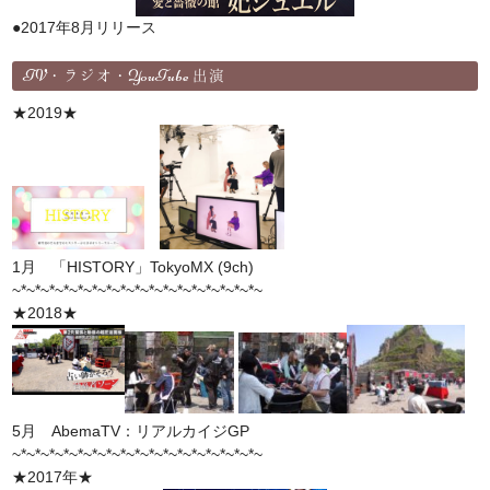
●2017年8月リリース
TV・ラジオ・YouTube 出演
★2019★
1月 「HISTORY」TokyoMX (9ch)
~*~*~*~*~*~*~*~*~*~*~*~*~*~*~*~*~*~
★2018★
5月 AbemaTV：リアルカイジGP
~*~*~*~*~*~*~*~*~*~*~*~*~*~*~*~*~*~
★2017年★