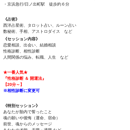
・京浜急行/日ノ出町駅 徒歩約６分
《占術》
西洋占星術、タロット占い、ルーン占い
数秘術、手相、アストロダイス など
《セッション内容》
恋愛相談、出会い、結婚相談
性格診断、相性診断
人間関係の悩み、転職、人生 など
★一番人気★
『性格診断 ＆ 開運法』
【20分～】
※相性診断に変更可
《特別セッション》
あなたが胎内で誓ったこと
魂の願いや後悔（運命、宿命）
前世、魂からのメッセージ