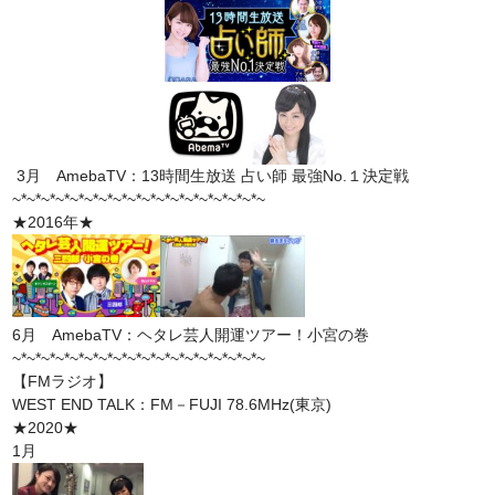
3月 AmebaTV：13時間生放送 占い師 最強No.１決定戦
~*~*~*~*~*~*~*~*~*~*~*~*~*~*~*~*~*~
★2016年★
6月 AmebaTV：ヘタレ芸人開運ツアー！小宮の巻
~*~*~*~*~*~*~*~*~*~*~*~*~*~*~*~*~*~
【FMラジオ】
WEST END TALK：FM－FUJI 78.6MHz(東京)
★2020★
1月