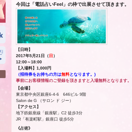
今回は「電話占いFeel」の枠で
出展させて頂きます。
【日時】
2017
年
5
月
21
日（
日
）
12:00
～
18:00
【入場料】
1,000
円
（
招待券をお持ちの方は
無料
となります。
)
事前にお客様情報のご登録を頂きますと入場無料となります。
【会場】
東京都中央区銀座6-4-6 646ビル 9階
Salon de G （サロン ド ジー）
【アクセス】
地下鉄銀座線「銀座駅」C2 徒歩3分
JR「有楽町駅」銀座口 徒歩5分
《占術》