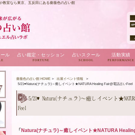
や教室なら東京、五反田にある薔薇色の占い館
ィール
占い鑑定・セッション
占いスクール
活動実績
LE
FORTUNE
SCHOOL
PERFORMANCE
雑誌・メディ
TV・ラジオ・Y
占いアプリ・
薔薇色の占い館 HOME
>
出展イベント情報
>
5/21♥Natura(ナチュラ)～癒しイベント★NATURA Healing Fair@電話占いFeel
5/21♥Natura(ナチュラ)～癒しイベント★NATURA
Feel
「
Natura(ナチュラ)～癒しイベント★NATURA Healing 