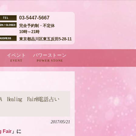
03-5447-5667
完全予約制・不定休
10時～21時
東京都品川区東五反田5-28-11
イベント
パワーストーン
EVENT
POWER STONE
ア
ouTube 出演
コンテンツ
２０１９～２０年
２０１８年
２０１７年
２０１６年
 Healing Fair@電話占い
2017/05/21
Fair
」に