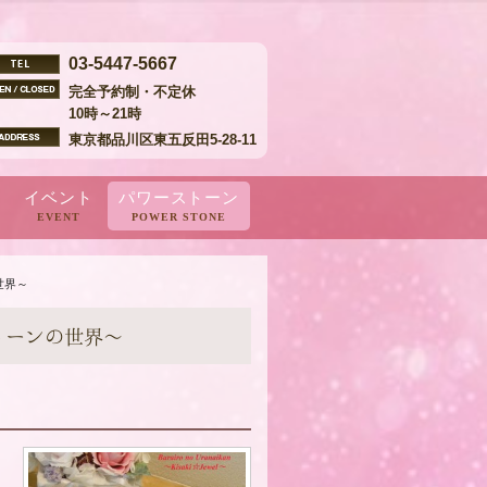
03-5447-5667
完全予約制・不定休
10時～21時
東京都品川区東五反田5-28-11
イベント
パワーストーン
EVENT
POWER STONE
ア
ouTube 出演
コンテンツ
２０１９～２０年
２０１８年
２０１７年
２０１６年
世界～
トーンの世界～