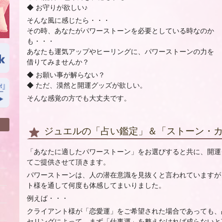
◆ お守りが欲しい♪
そんな風に感じたら・・・
その時、あなたがパワーストーンを必要としている時なのか
も・・・
あなたも運気アップやヒーリングに、パワーストーンの力を
借りてみませんか？
◆ お願い事が解らない？
◆ ただ、漠然と開運グッズが欲しい。
そんな感覚の方でも大丈夫です。
ジュエルの「占い鑑定」＆「ストーン・カ
「あなたに適したパワーストーン」をお選びすると共に、開運
てご提供させて頂きます。
パワーストーンは、人の潜在意識を見抜くと言われていますが
ト様を通して何度も体感してまいりました。
例えば・・・
クライアント様が「恋愛運」をご希望された場合であっても、
セリングによって、まず「仕事運」を整えなければ成らないと