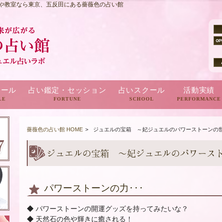
や教室なら東京、五反田にある薔薇色の占い館
ィール
占い鑑定・セッション
占いスクール
活動実績
LE
FORTUNE
SCHOOL
PERFORMANCE
雑誌・メディ
TV・ラジオ・Y
占いアプリ・
薔薇色の占い館 HOME
>
ジュエルの宝箱 ～妃ジュエルのパワーストーンの
ジュエルの宝箱 ～妃ジュエルのパワース
パワーストーンの力･･･
◆ パワーストーンの開運グッズを持ってみたいな？
◆ 天然石の色や輝きに癒される！