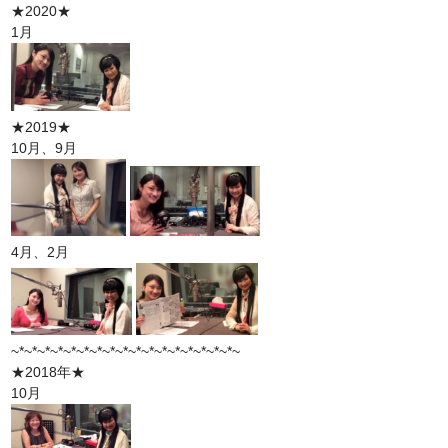
★2020★
1月
★2019★
10月、9月
4月、2月
~*~*~*~*~*~*~*~*~*~*~*~*~*~*~*~*~*~
★2018年★
10月