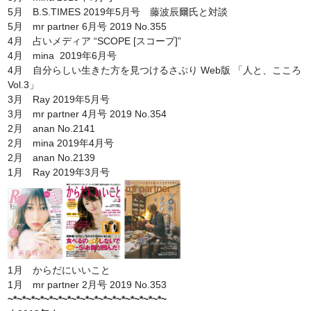
5月 B.S.TIMES 2019年5月号 藤波辰爾氏と対談
5月 mr partner 6月号 2019 No.355
4月 占いメディア “SCOPE [スコープ]”
4月 mina 2019年6月号
4月 自分らしい生きた方を見つけるさぷり Web版 「人と、こころ
Vol.3」
3月 Ray 2019年5月号
3月 mr partner 4月号 2019 No.354
2月 anan No.2141
2月 mina 2019年4月号
2月 anan No.2139
1月 Ray 2019年3月号
1月 からだにいいこと
1月 mr partner 2月号 2019 No.353
~*~*~*~*~*~*~*~*~*~*~*~*~*~*~*~*~*~