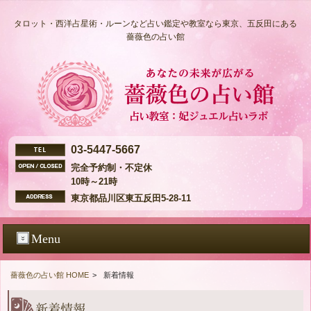
タロット・西洋占星術・ルーンなど占い鑑定や教室なら東京、五反田にある
薔薇色の占い館
03-5447-5667
完全予約制・不定休
10時～21時
東京都品川区東五反田5-28-11
Menu
薔薇色の占い館 HOME
>
新着情報
新着情報