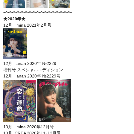
~*~*~*~*~*~*~*~*~*~*~*~*~*~*~*~*~*~
★2020年★
12月 mina 2021年2月号
12月 anan 2020年 №2229
増刊号 スペシャルエディション
12月 anan 2020年 №2229号
10月 mina 2020年12月号
10月 CREA 2020年11･12月号