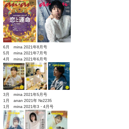
6月 mina 2021年8月号
5月 mina 2021年7月号
4月 mina 2021年6月号
3月 mina 2021年5月号
1月 anan 2021年 №2235
1月 mina 2021年3・4月号