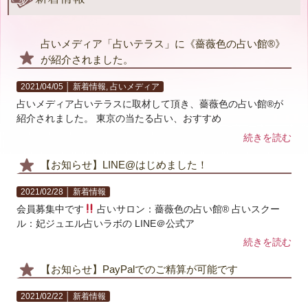
占いメディア「占いテラス」に《薔薇色の占い館®》
が紹介されました。
2021/04/05 │
新着情報
,
占いメディア
占いメディア占いテラスに取材して頂き、薔薇色の占い館®が
紹介されました。 東京の当たる占い、おすすめ
続きを読む
【お知らせ】LINE@はじめました！
2021/02/28 │
新着情報
会員募集中です
占いサロン：薔薇色の占い館® 占いスクー
ル：妃ジュエル占いラボの LINE＠公式ア
続きを読む
【お知らせ】PayPalでのご精算が可能です
2021/02/22 │
新着情報