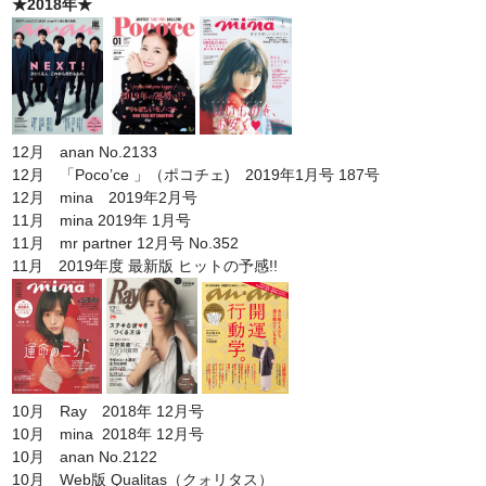
★2018年★
12月 anan No.2133
12月 「Poco’ce 」（ポコチェ) 2019年1月号 187号
12月 mina 2019年2月号
11月 mina 2019年 1月号
11月 mr partner 12月号 No.352
11月 2019年度 最新版 ヒットの予感!!
10月 Ray 2018年 12月号
10月 mina 2018年 12月号
10月 anan No.2122
10月 Web版 Qualitas（クォリタス）