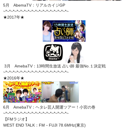
5月 AbemaTV：リアルカイジGP
~*~*~*~*~*~*~*~*~*~*~*~*~*~*~*~*~*~
★2017年★
3月 AmebaTV：13時間生放送 占い師 最強No.１決定戦
~*~*~*~*~*~*~*~*~*~*~*~*~*~*~*~*~*~
★2016年★
6月 AmebaTV：ヘタレ芸人開運ツアー！小宮の巻
~*~*~*~*~*~*~*~*~*~*~*~*~*~*~*~*~*~
【FMラジオ】
WEST END TALK：FM－FUJI 78.6MHz(東京)