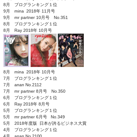
8月 ブログランキング１位
9月 mina 2018年 11月号
9月 mr partner 10月号 No.351
8月 ブログランキング１位
8月 Ray 2018年 10月号
8月 mina 2018年 10月号
7月 ブログランキング１位
7月 anan No.2112
7月 mr partner 8月号 No.350
6月 ブログランキング１位
6月 Ray 2018年 8月号
5月 ブログランキング１位
5月 mr partner 6月号 No.349
5月 2018年度版 日本が誇るビジネス大賞
4月 ブログランキング１位
4月 anan No.2100