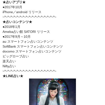
★占いアプリ★
●2017年10月
iPhone／android リリース
~*~*~*~*~*~*~*~*~*~*~*~*~*~*~*~*~*~
★占いコンテンツ★
●2018年1月
Ameba占い館 SATORI リリース
●2017年9月～10月
au スマートフォン占いコンテンツ
SoftBank スマートフォン占いコンテンツ
docomo スマートフォン占いコンテンツ
ビッグローブ占い
楽天占い
Nifty占い
~*~*~*~*~*~*~*~*~*~*~*~*~*~*~*~*~*~
★LINE占い★